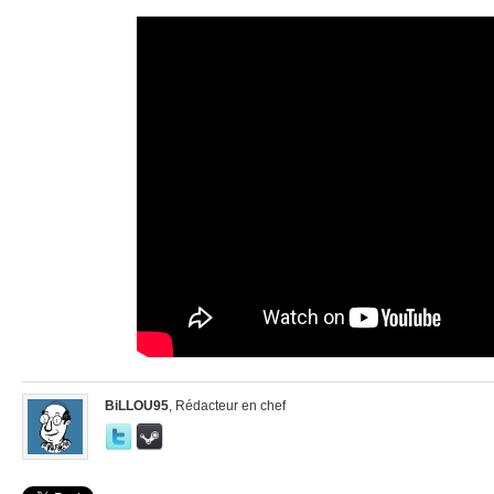
BiLLOU95
, Rédacteur en chef