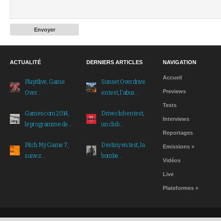
ACTUALITÉ
DERNIERS ARTICLES
NAVIGATION
Accueil
Playitlive, Game
Sunset Overdrive
Previews
Over...
en test, l'abus...
Tests
Gamescom 2014,
Driveclub en test,
Interviews
le programme de...
un club...
Reportages
Pitch My Game 7,
Destiny en test, la
Emissions
»
suivez...
bombe...
Vidéos
Live
Plateformes
»