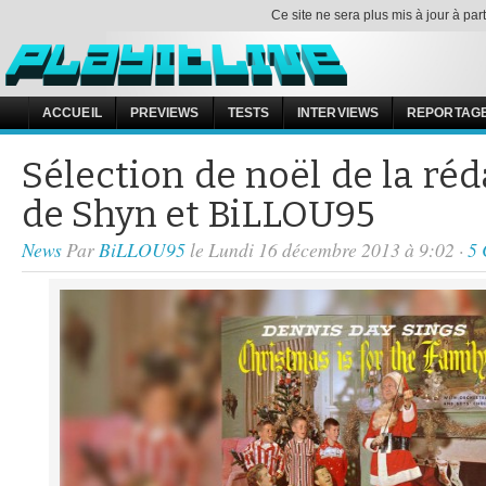
Ce site ne sera plus mis à jour à pa
ACCUEIL
PREVIEWS
TESTS
INTERVIEWS
REPORTAG
Sélection de noël de la réda
de Shyn et BiLLOU95
News
Par
BiLLOU95
le Lundi 16 décembre 2013 à 9:02 ·
5 