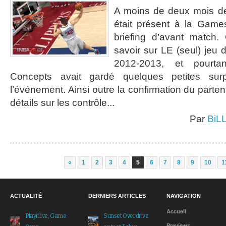
A moins de deux mois de
était présent à la Game
briefing d’avant match.
savoir sur LE (seul) jeu 
2012-2013, et pourta
Concepts avait gardé quelques petites sur
l’événement. Ainsi outre la confirmation du parten
détails sur les contrôle...
Par
BiL
«
1
2
3
4
5
6
7
8
9
10
1
ACTUALITÉ
DERNIERS ARTICLES
NAVIGATION
Accueil
Playitlive, Game
Sunset Overdrive
Previews