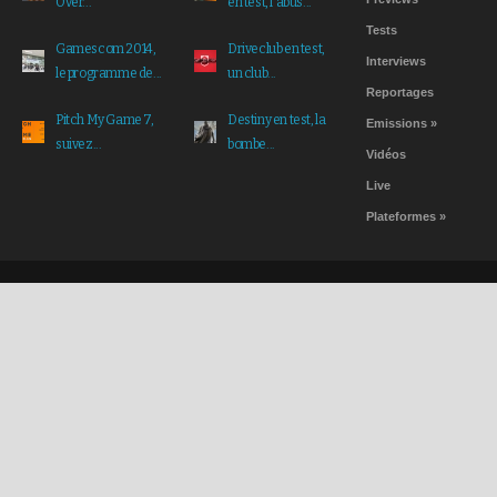
Over...
en test, l'abus...
Tests
Gamescom 2014,
Driveclub en test,
Interviews
le programme de...
un club...
Reportages
Pitch My Game 7,
Destiny en test, la
Emissions
»
suivez...
bombe...
Vidéos
Live
Plateformes
»